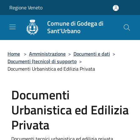
Salta al contenuto principale
Regione Veneto
Comune di Godega di
Sant'Urbano
Home
>
Amministrazione
>
Documenti e dati
>
Documenti (tecnico) di supporto
>
Documenti Urbanistica ed Edilizia Privata
Documenti
Urbanistica ed Edilizia
Privata
Documenti tecnici urbanistica ed edilizia privata