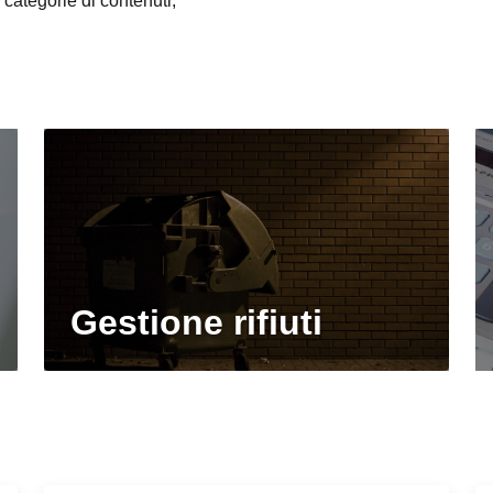
categorie di contenuti,
Gestione rifiuti
Informazioni sui cookie
web utilizza cookie tecnici e assimilati strettamente necessari al corretto fu
azione del sito, nonché un cookie tecnico analitico al solo fine di elaborare i
statistiche, aggregate e anonime.