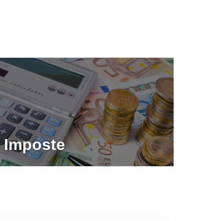
Imposte
×
nzionamento e
nformazioni