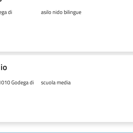
ega di
asilo nido bilingue
lio
31010 Godega di
scuola media