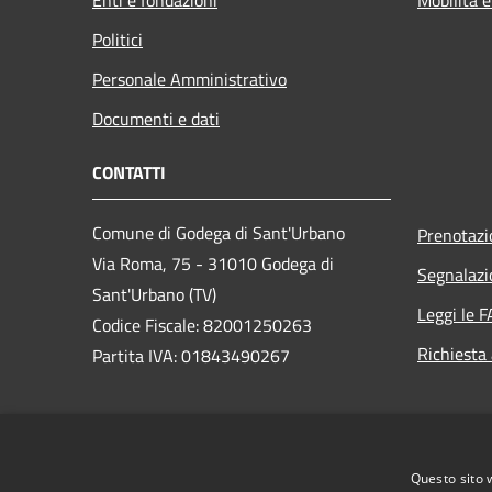
Politici
Personale Amministrativo
Documenti e dati
CONTATTI
Comune di Godega di Sant'Urbano
Prenotaz
Via Roma, 75 - 31010 Godega di
Segnalazi
Sant'Urbano (TV)
Leggi le 
Codice Fiscale: 82001250263
Richiesta
Partita IVA: 01843490267
PEC:
comunegodega@pec.it
Centralino Unico: 0438.430140
Questo sito 