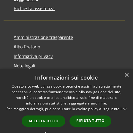
Richiesta assistenza
Amministrazione trasparente
Albo Pretorio
Informativa privacy
Note legali
×
Dichiarazione di accessibilità
Informazioni sui cookie
Questo sito web utilizza cookie tecnici e assimilati strettamente
necessari al corretto funzionamento e alla navigazione del sito,
nonché un cookie tecnico analitico al solo fine di elaborare
informazioni statistiche, aggregate e anonime.
RSS
Copyright © 2026 • Comune di
Per maggiori dettagli, può consultare la cookie policy al seguente
link
Accessibilità
Godega di Sant'Urbano •
Privacy
Municipium
Powered by
•
RIFIUTA TUTTO
ACCETTA TUTTO
Cookie
Accesso redazione