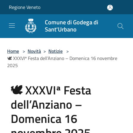
Salta al contenuto principale
Regione Veneto
Comune di Godega di
Sant'Urbano
Home
>
Novità
>
Notizie
>
🕊️ XXXVIª Festa dell’Anziano – Domenica 16 novembre
2025
🕊️ XXXVIª Festa
dell’Anziano –
Domenica 16
novembre 2025