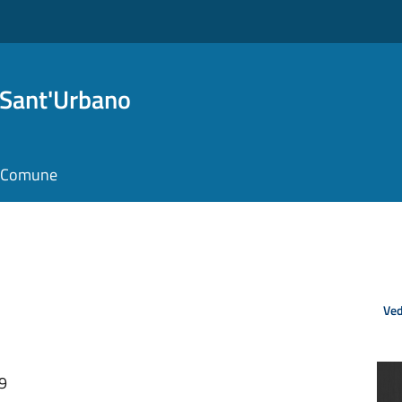
 Sant'Urbano
il Comune
Ved
59