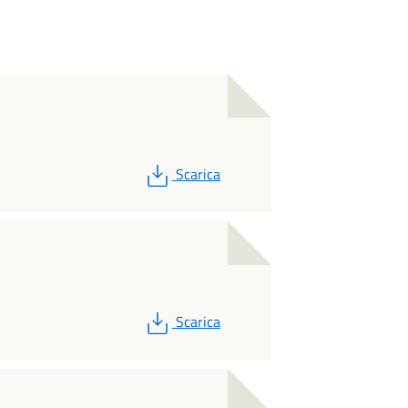
PDF
Scarica
PDF
Scarica