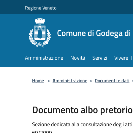
Salta al contenuto principale
Regione Veneto
Comune di Godega di
Amministrazione
Novità
Servizi
Vivere 
Home
>
Amministrazione
>
Documenti e dati
Documento albo pretorio
Sezione dedicata alla consultazione degli atti a
69/2009