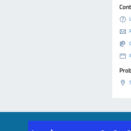
Cont
Prob