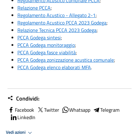
Regolamento Acustico Comunale PCCA
;
Relazione PCCA
;
Regolamento Acustico - Allegato 2-1
;
Regolamento Acustico PCCA 2023 Godega
;
Relazione Tecnica PCCA 2023 Godega
;
PCCA Godega sintesi
;
PCCA Godega monitoraggio
;
PCCA Godega fasce viabilità
;
PCCA Godega zonizzazione acustica comunale
;
PCCA Godega elenco elaborati MFA
.
Condividi:
Facebook
Twitter
Whatsapp
Telegram
LinkedIn
Vedi azioni