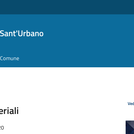
 Sant'Urbano
il Comune
Ved
riali
20