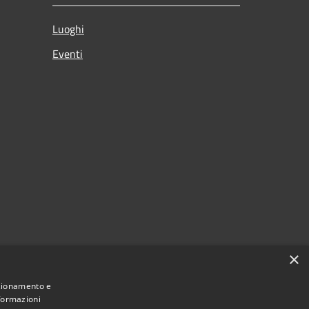
Luoghi
Eventi
×
nzionamento e
nformazioni