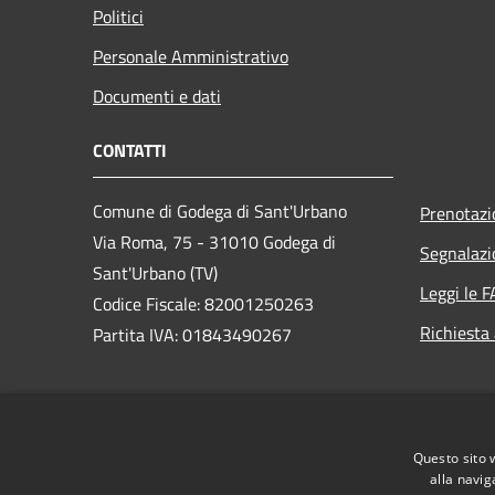
Politici
Personale Amministrativo
Documenti e dati
CONTATTI
Comune di Godega di Sant'Urbano
Prenotaz
Via Roma, 75 - 31010 Godega di
Segnalazi
Sant'Urbano (TV)
Leggi le 
Codice Fiscale: 82001250263
Richiesta
Partita IVA: 01843490267
PEC:
comunegodega@pec.it
Centralino Unico: 0438.430140
Questo sito 
alla navig