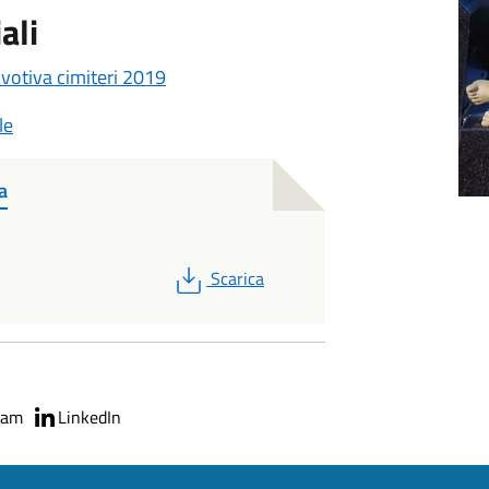
ali
votiva cimiteri 2019
le
a
PDF
Scarica
ram
LinkedIn