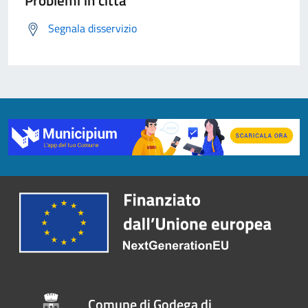
Problemi in città
Segnala disservizio
Comune di Godega di