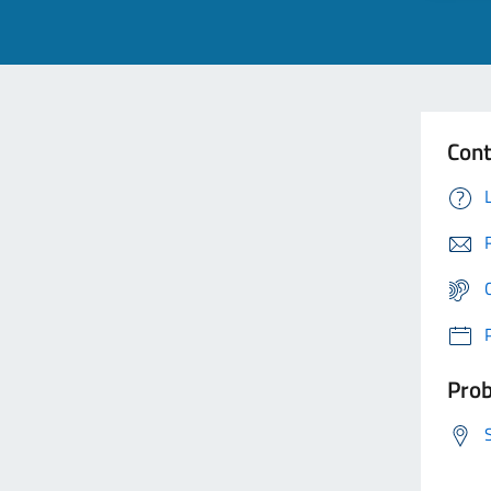
Cont
Prob