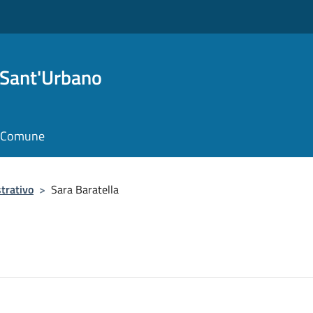
 Sant'Urbano
il Comune
trativo
>
Sara Baratella