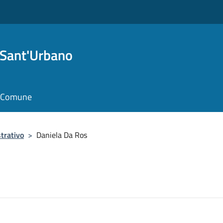
 Sant'Urbano
il Comune
trativo
>
Daniela Da Ros