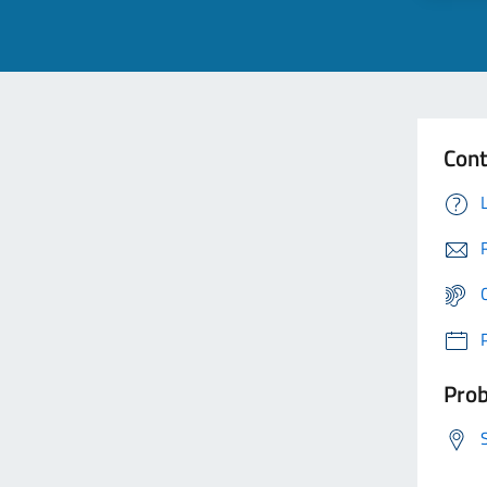
Cont
Prob