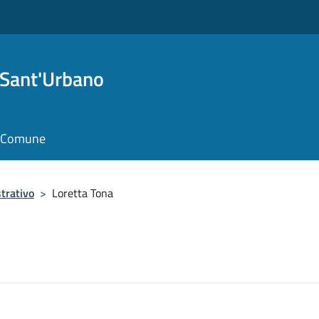
 Sant'Urbano
il Comune
trativo
>
Loretta Tona