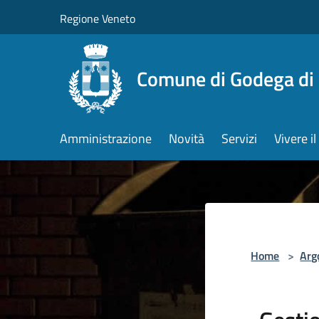
Salta al contenuto principale
Regione Veneto
Comune di Godega di
Amministrazione
Novità
Servizi
Vivere 
Home
>
Arg